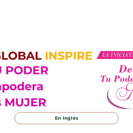
JC AUTHOR
JC TRIUNFO LATINO TV
JC INSPIRE
JC CONFERENCIAS
 GLOBAL
INSPIRE
TÚ PODER
mpodera
s MUJER
En Inglés